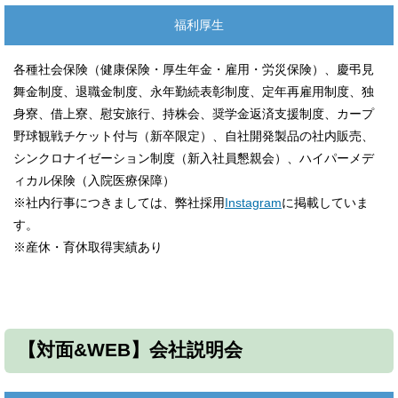
福利厚生
各種社会保険（健康保険・厚生年金・雇用・労災保険）、慶弔見
舞金制度、退職金制度、永年勤続表彰制度、定年再雇用制度、独
身寮、借上寮、慰安旅行、持株会、奨学金返済支援制度、カープ
野球観戦チケット付与（新卒限定）、自社開発製品の社内販売、
シンクロナイゼーション制度（新入社員懇親会）、ハイパーメデ
ィカル保険（入院医療保障）
※社内行事につきましては、弊社採用
Instagram
に掲載していま
す。
※産休・育休取得実績あり
【対面&WEB】会社説明会